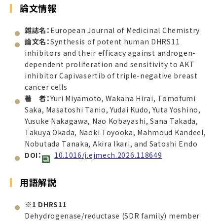
論文情報
雑誌名：
European Journal of Medicinal Chemistry
論文名：
Synthesis of potent human DHRS11
inhibitors and their efficacy against androgen-
dependent proliferation and sensitivity to AKT
inhibitor Capivasertib of triple-negative breast
cancer cells
著 者：
Yuri Miyamoto, Wakana Hirai, Tomofumi
Saka, Masatoshi Tanio, Yudai Kudo, Yuta Yoshino,
Yusuke Nakagawa, Nao Kobayashi, Sana Takada,
Takuya Okada, Naoki Toyooka, Mahmoud Kandeel,
Nobutada Tanaka, Akira Ikari, and Satoshi Endo
DOI：
10.1016/j.ejmech.2026.118649
用語解説
※1 DHRS11
Dehydrogenase/reductase (SDR family) member