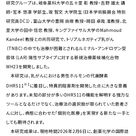
研究グループは、岐阜薬科大学の五十里 彰 教授・吉野 雄太 講
師・宮本 悠凛 学部生、坂 智文 大学院生（日本学術振興会 特別
研究員DC1）、富山大学の豊岡 尚樹 教授・岡田 卓哉 准教授、北
里大学の田中 信忠 教授、キングファイサル大学のMahmoud
Kandeel 教授との共同研究で、トリプルネガティブ乳がん
（TNBC）の中でも治療が困難とされるルミナル・アンドロゲン受
容体（LAR）陽性サブタイプに対する新規治療薬候補化合物
WH23を開発しました。
本研究は、乳がんにおける男性ホルモンの代謝酵素
※1
DHRS11
に着目し、特異的阻害剤を開発した点に大きな意義
があります。未知の部分が多いDHRS11の機能を解明する強力な
ツールとなるだけでなく、治療法の選択肢が限られていた患者さ
んに対し、病態に合わせた「個別化医療」を実現する新たな一手と
しても期待されます。
本研究成果は、現地時間2026年2月6日に、創薬化学の国際誌