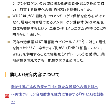
ン（アンドロゲン）の合成に関わる酵素DHRS11を極めて強
力に阻害する新規化合物「WH23」を開発しました。
WH23は、がん細胞内でのアンドロゲン供給を止めるだけで
なく、増殖の司令塔であるアンドロゲン受容体（AR）の発現
自体も抑制するという「二重の作用メカニズム」を持つことを
明らかにしました。
※2
既存の治療薬（AKT阻害剤カピバセルチブ
）に対して耐性
を持ったトリプルネガティブ乳がん（TNBC）細胞において、
WH23を併用することで細胞死（アポトーシス）を誘導し、薬
剤耐性を克服できる可能性を突き止めました。
詳しい研究内容について
難治性乳がんの治療を目指す新たな候補化合物を創出
～男性ホルモン合成酵素を強力に阻害する「WH23」を創製
～