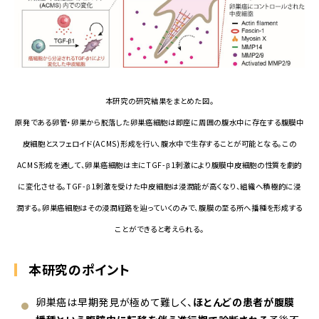
本研究の研究結果をまとめた図。
原発である卵管・卵巣から脱落した卵巣癌細胞は即座に周囲の腹水中に存在する腹膜中
皮細胞とスフェロイド(ACMS)形成を行い、腹水中で生存することが可能となる。この
ACMS形成を通して、卵巣癌細胞は主にTGF-β1刺激により腹膜中皮細胞の性質を劇的
に変化させる。TGF-β1刺激を受けた中皮細胞は浸潤能が高くなり、組織へ積極的に浸
潤する。卵巣癌細胞はその浸潤経路を辿っていくのみで、腹膜の至る所へ播種を形成する
ことができると考えられる。
本研究のポイント
卵巣癌は早期発見が極めて難しく、
ほとんどの患者が腹膜