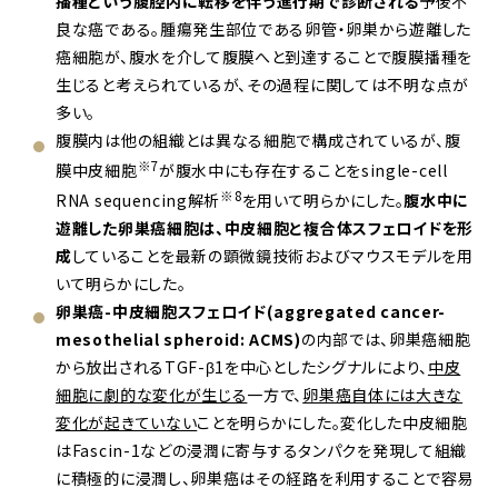
播種という腹腔内に転移を伴う進行期で診断される
予後不
良な癌である。腫瘍発生部位である卵管・卵巣から遊離した
癌細胞が、腹水を介して腹膜へと到達することで腹膜播種を
生じると考えられているが、その過程に関しては不明な点が
多い。
腹膜内は他の組織とは異なる細胞で構成されているが、腹
※7
膜中皮細胞
が腹水中にも存在することをsingle-cell
※8
RNA sequencing解析
を用いて明らかにした。
腹水中に
遊離した卵巣癌細胞は、中皮細胞と複合体スフェロイドを形
成
していることを最新の顕微鏡技術およびマウスモデルを用
いて明らかにした。
卵巣癌-中皮細胞スフェロイド(aggregated cancer-
mesothelial spheroid: ACMS)
の内部では、卵巣癌細胞
から放出されるTGF-β1を中心としたシグナルにより、
中皮
細胞に劇的な変化が生じる
一方で、
卵巣癌自体には大きな
変化が起きていない
ことを明らかにした。変化した中皮細胞
はFascin-1などの浸潤に寄与するタンパクを発現して組織
に積極的に浸潤し、卵巣癌はその経路を利用することで容易