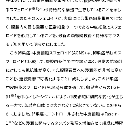
検体を用いて、卵巣癌細胞が単独ではなく、複数の細胞が集合す
※3
るスフェロイド
という特徴的な構造で生存していることを示し
ました。またそのスフェロイドが、実際には卵巣癌細胞単独ではな
く、腹腔内の最も重要な正常細胞の一つである中皮細胞とスフェ
ロイドを形成していることを、最新の顕微鏡技術と特殊なマウス
モデルを用いて明らかにしました。
この卵巣癌-中皮細胞スフェロイド(ACMS)は、卵巣癌単独のス
フェロイドと比較して、腹腔内条件で生存率が高く、通常の抗癌剤
に対しても抵抗性が高く、また腹膜表面への浸潤能が非常に高い
ことを、連続撮影で可視化することに成功しました。この卵巣癌-
中皮細胞スフェロイド(ACMS)形成を通して、卵巣癌からのTGF-
※4
β1
を中心としたシグナルにより、中皮細胞に劇的な変化が生じ
る一方で、卵巣癌自体には大きな変化が起きていないことを明ら
かにしました。卵巣癌にコントロールされた中皮細胞はFascin-
※5
1
などの浸潤に関与するタンパク発現を増加させて組織に積極