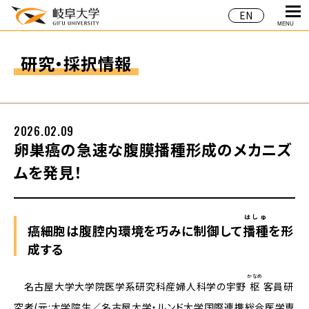
EN
MENU
研究・採択情報
2026.02.09
卵巣癌の急速な腹膜播種形成のメカニズ
ムを発見！
はしゅ
癌細胞は腹腔内環境を巧みに制御して
播種
を形
成する
かなめ
名古屋大学大学院医学系研究科産婦人科学の宇野
枢
客員研
究者(元:大学院生／名古屋大学・ルンド大学国際連携総合医学専