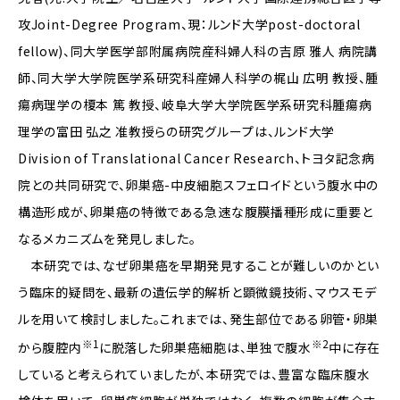
攻Joint-Degree Program、現：ルンド大学post-doctoral
fellow)、同大学医学部附属病院産科婦人科の吉原 雅人 病院講
師、同大学大学院医学系研究科産婦人科学の梶山 広明 教授、腫
瘍病理学の榎本 篤 教授、岐阜大学大学院医学系研究科腫瘍病
理学の富田 弘之 准教授らの研究グループは、ルンド大学
Division of Translational Cancer Research、トヨタ記念病
院との共同研究で、卵巣癌-中皮細胞スフェロイドという腹水中の
構造形成が、卵巣癌の特徴である急速な腹膜播種形成に重要と
なるメカニズムを発見しました。
本研究では、なぜ卵巣癌を早期発見することが難しいのかとい
う臨床的疑問を、最新の遺伝学的解析と顕微鏡技術、マウスモデ
ルを用いて検討しました。これまでは、発生部位である卵管・卵巣
※1
※2
から腹腔内
に脱落した卵巣癌細胞は、単独で腹水
中に存在
していると考えられていましたが、本研究では、豊富な臨床腹水