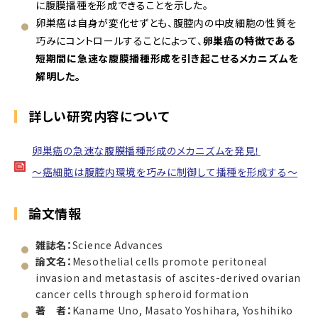
に腹膜播種を形成できることを示した。
卵巣癌は自身が変化せずとも、腹腔内の中皮細胞の性質を
巧みにコントロールすることによって、
卵巣癌の特徴である
短期間に急速な腹膜播種形成を引き起こせるメカニズムを
解明した。
詳しい研究内容について
卵巣癌の急速な腹膜播種形成のメカニズムを発見！
～癌細胞は腹腔内環境を巧みに制御して播種を形成する～
論文情報
雑誌名：
Science Advances
論文名：
Mesothelial cells promote peritoneal
invasion and metastasis of ascites-derived ovarian
cancer cells through spheroid formation
著 者：
Kaname Uno, Masato Yoshihara, Yoshihiko