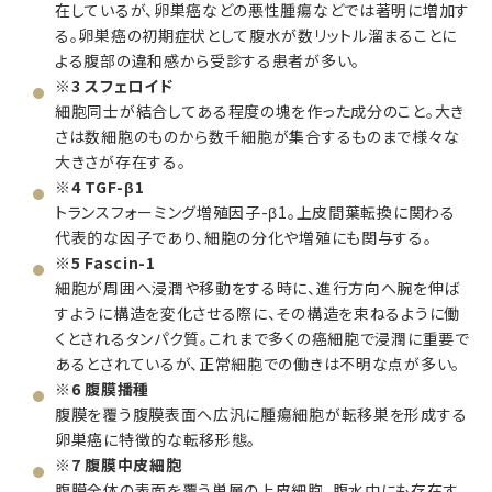
在しているが、卵巣癌などの悪性腫瘍などでは著明に増加す
る。卵巣癌の初期症状として腹水が数リットル溜まることに
よる腹部の違和感から受診する患者が多い。
※3 スフェロイド
細胞同士が結合してある程度の塊を作った成分のこと。大き
さは数細胞のものから数千細胞が集合するものまで様々な
大きさが存在する。
※4 TGF-β1
トランスフォーミング増殖因子-β1。上皮間葉転換に関わる
代表的な因子であり、細胞の分化や増殖にも関与する。
※5 Fascin-1
細胞が周囲へ浸潤や移動をする時に、進行方向へ腕を伸ば
すように構造を変化させる際に、その構造を束ねるように働
くとされるタンパク質。これまで多くの癌細胞で浸潤に重要で
あるとされているが、正常細胞での働きは不明な点が多い。
※6 腹膜播種
腹膜を覆う腹膜表面へ広汎に腫瘍細胞が転移巣を形成する
卵巣癌に特徴的な転移形態。
※7 腹膜中皮細胞
腹膜全体の表面を覆う単層の上皮細胞。腹水中にも存在す