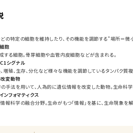
説
どの特定の細胞を維持したり、その機能を調節する"場所＝微小
チ細胞
成する細胞。骨芽細胞や血管内皮細胞などが含まれる。
RC1シグナル
、増殖、生存、分化など様々な機能を調節しているタンパク質複
子改変動物
の手法を用いて、人為的に遺伝情報を改変した動物。生命科学
オインフォマティクス
情報科学の融合分野。生命がもつ「情報」を基に、生命現象を解