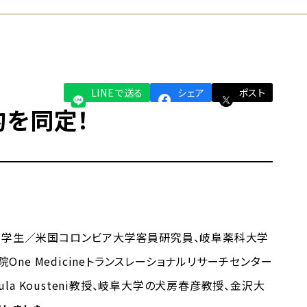
LINEで送る
シェア
ポスト
を同定！
究学生／米国コロンビア大学客員研究員、岐阜薬科大学
e Medicineトランスレーショナルリサーチセンター
la Kousteni教授、岐阜大学の犬房春彦教授、金沢大