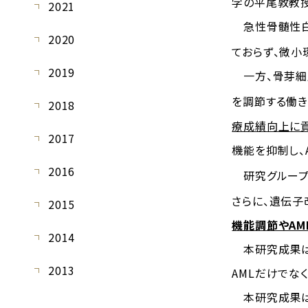
学の平尾敦教授
2021
急性骨髄性白血
2020
ておらず、微小
2019
一方、骨芽細胞
を調節する働き
2018
療成績向上に
2017
機能を抑制し、
2016
研究グループは
さらに、遺伝子
2015
機能調節やAM
2014
本研究成果は
2013
AMLだけでな
本研究成果は、米