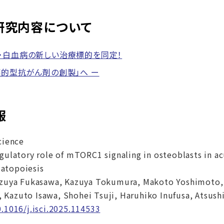
研究内容について
・白血病の新しい治療標的を同定！
標的型抗がん剤の創製」へ ー
報
cience
gulatory role of mTORC1 signaling in osteoblasts in a
atopoiesis
zuya Fukasawa, Kazuya Tokumura, Makoto Yoshimoto, K
 Kazuto Isawa, Shohei Tsuji, Haruhiko Inufusa, Atsushi
0.1016/j.isci.2025.114533