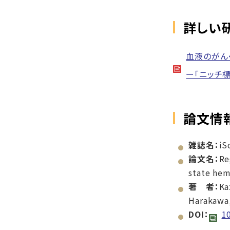
詳しい
血液のがん
ー「ニッチ
論文情
雑誌名：
iS
論文名：
Re
state hem
著 者：
Ka
Harakawa,
DOI：
1