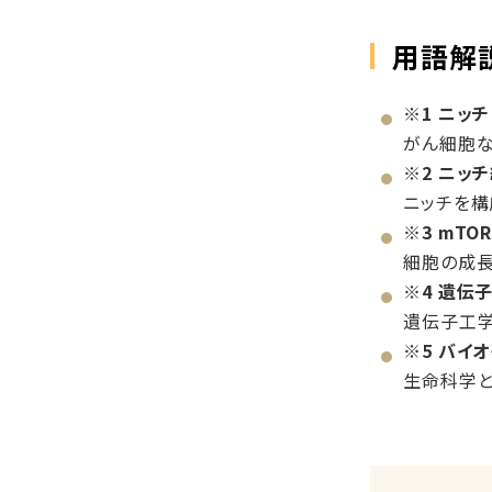
用語解
※1 ニッチ
がん細胞な
※2 ニッ
ニッチを構
※3 mTO
細胞の成長
※4 遺伝
遺伝子工学
※5 バイ
生命科学と