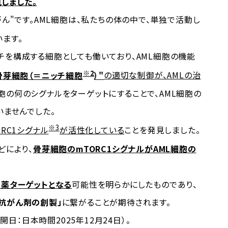
しました。
ん"です。AML細胞は、私たちの体の中で、単独で活動し
ます。
を構成する細胞としても働いており、AML細胞の機能
※2
骨芽細胞（＝ニッチ細胞
）"
の適切な制御が、AMLの治
胞の何のシグナルをターゲットにすることで、AML細胞の
いませんでした。
※3
ORC1シグナル
が活性化している
ことを発見しました。
どにより、
骨芽細胞のmTORC1シグナルがAML細胞の
創薬ターゲットとなる
可能性を明らかにしたものであり、
抗がん剤の創製」
に繋がることが期待されます。
日：日本時間2025年12月24日）。