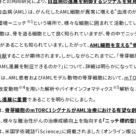
との共同研究により、
白血病の進展を制御するシグナルを発見
病（AML）は、がん化したAML細胞が異常に増える"血液のが
※1
環境＝ニッチ
という場所で、様々な細胞に囲まれて活動してい
は、骨を造る細胞として良く知られていますが、骨の中でニッチ
があることも知られています。したがって、
AML細胞を支える"
貢献
することが期待されます。しかしながらこれまでに、「骨芽細
AML進展を制圧できるのか？」について、詳細は明らかになって
、AML患者およびAMLモデル動物の骨芽細胞において、
mT
※4
※5
改変動物
を用いた解析やバイオインフォマティクス
解析な
L進展に重要
であることを明らかにしました。
、
骨芽細胞のmTORC1シグナルがAML治療における有望な
く、様々な難治性がんの治療成績向上を指向する
「ニッチ標的型
国学術雑誌『iScience』に掲載されました（オンライン版公開