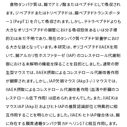
食物タンパク質は、腸でアミノ酸またはペプチドとして吸収され
ます。ジペプチドまたはトリペプチドは、腸ペプチドトランスポータ
ー1（PepT1）を介して吸収されます。しかし、テトラペプチドよりも
大きなオリゴペプチドの腸管における吸収担体あるいは分子標
的3)は未だ不明であり、現在のタンパク質ペプチド栄養学におけ
る大きな謎となっています。本研究は、オリゴペプチドIIAEKを用
いて、腸アルカリ性ホスファターゼ（IAP）のコレステロール代謝制
御における未解明の機能を探ることを目的としました。通常の野
生型マウスでは、IIAEK摂取によるコレステロール代謝改善作用
が観察されます。しかし、IAP欠損マウス（Akp3-/-）マウスでは、
IIAEK摂取によるコレステロール代謝改善作用（血清や肝臓のコ
レステロール低下作用）は認められませんでした。また、IIAEKは
マウスIAP（Akp3）およびヒトIAPの基質認識部位と特異的に相
互作用することを明らかにしました。IIAEK-ヒトIAP複合体は、腸
に存在する膜貫通糖タンパク質カドヘリン17と相互作用します。