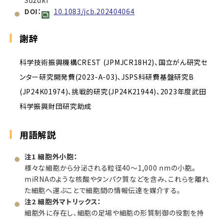
DOI：
10.1083/jcb.202404064
謝辞
科学技術振興機構CREST (JPMJCR18H2)、国立がん研究セ
ンター研究開発費(2023-A-03)、JSPS科研費基盤研究B
(JP24K01974)、挑戦的研究(JP24K21944)、2023年度武田
科学振興財団研究助成
用語解説
注1 細胞外小胞：
様々な細胞から分泌される粒径40～1,000 nmの小胞。
miRNAのような核酸やタンパク質などを含み、これらを離れ
た細胞へ運ぶことで細胞間の情報伝達を媒介する。
注2 細胞外マトリックス：
細胞外に存在し、細胞の足場や細胞の形質制御の役割を持