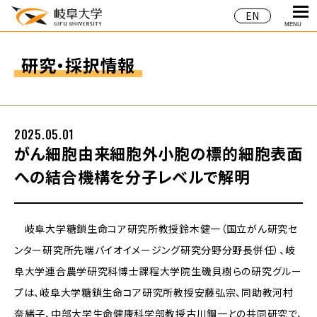
EN
MENU
研究・採択情報
2025.05.01
がん細胞由来細胞外小胞の標的細胞表面
への結合機構を分子レベルで解明
岐阜大学糖鎖生命コア研究所教授鈴木健一（国立がん研究セ
ンター研究所先端バイオイメージング研究分野分野長併任）、岐
阜大学連合農学研究科博士課程大学院生磯貝樹らの研究グルー
プは、岐阜大学糖鎖生命コア研究所教授安藤弘宗、同助教河村
奈緒子、中部大学生命健康科学部教授古川鋼一との共同研究で、