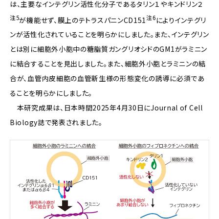
は、主要なインテグリン活性化分子であるタリン１やキンドリン２
注5
注6
が機能せず、膜上のテトラスパニンCD151
によりインテグリ
ンが活性化されていることを明らかにしました。また、インテグリン
とは別に細胞外小胞中の糖脂質ガングリオシドのGM1がラミニン
に結合することを見出しました。また、細胞外小胞とラミニンの結
合が、血管内皮細胞の血管新生様の形態変化の誘導に必須であ
ることを明らかにしました。
本研究成果は、日本時間2025年4月30日にJournal of Cell
Biology誌で発表されました。