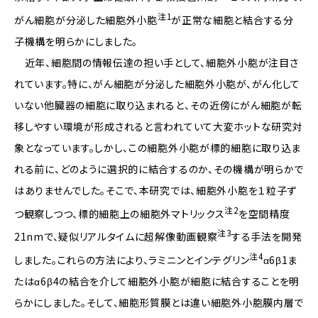
注1
がん細胞が分泌した細胞外小胞
が正常な細胞と結合する分
子機構を明らかにしました。
近年、細胞間の情報伝達の担い手として、細胞外小胞が注目さ
れています。特に、がん細胞が分泌した細胞外小胞が、がん化して
いない他臓器の細胞に取り込まれると、その近傍にがん細胞が転
移しやすい環境が形成されると言われていて大変ホットな研究対
象となっています。しかし、この細胞外小胞が標的細胞に取り込ま
れる前に、どのように選択的に結合するのか、その機構が明らかで
はありませんでした。そこで、本研究では、細胞外小胞を１粒子ず
注2
つ観察しつつ、標的細胞上の細胞外マトリックス
を空間精度
注3
21nmで、疑似リアルタイムに超解像動画観察
する手法を開発
注4
しました。これらの方法により、ラミニンとインテグリン
α6β1ま
たはα6β4の結合を介して細胞外小胞が細胞に結合することを明
らかにしました。そして、細胞形質膜とは違い細胞外小胞膜内層で