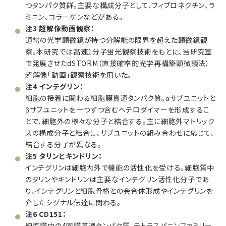
つタンパク質群。主要な構成分子として、フィブロネクチン、ラ
ミニン、コラーゲンなどがある。
注3 超解像動画観察：
通常の光学顕微鏡が持つ分解能の限界を超えた顕微鏡観
察。本研究では高速1分子蛍光観察技術をもとに、当研究室
で発展させたdSTORM（直接確率的光学再構築顕微鏡法）
超解像「動画」観察技術を用いた。
注4 インテグリン：
細胞の接着に関わる細胞膜貫通タンパク質。αサブユニットと
βサブユニットを一つずつ含むヘテロダイマーを形成するこ
とで、細胞外の様々な分子と結合する。主に細胞外マトリック
スの構成分子と結合し、サブユニットの組み合わせに応じて、
結合する分子が異なる。
注5 タリンとキンドリン：
インテグリンは細胞内外で機能の活性化を受ける。細胞質中
のタリンやキンドリンは主要なインテグリン活性化分子であ
り、インテグリンと細胞骨格との会合体形成やインテグリンを
介したシグナル伝達に関わる。
注6 CD151：
細胞膜中の4回膜貫通タンパク質、テトラスパニンファミリー