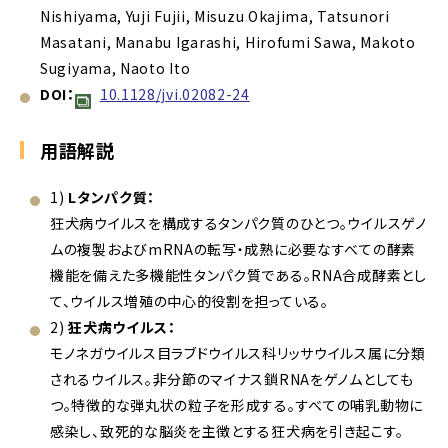
Nishiyama, Yuji Fujii, Misuzu Okajima, Tatsunori
Masatani, Manabu Igarashi, Hirofumi Sawa, Makoto
Sugiyama, Naoto Ito
DOI：
10.1128/jvi.02082-24
用語解説
1)
Lタンパク質：
狂犬病ウイルスを構成するタンパク質のひとつ。ウイルスゲノ
ムの複製およびmRNAの転写・成熟に必要なすべての酵素
機能を備えた多機能性タンパク質である。RNA合成酵素とし
て、ウイルス増殖の中心的役割を担っている。
2)
狂犬病ウイルス：
モノネガウイルス目ラブドウイルス科リッサウイルス属に分類
されるウイルス。非分節のマイナス鎖RNAをゲノムとしても
つ。特徴的な弾丸状の粒子を形成する。すべての哺乳動物に
感染し、致死的な脳炎を主徴とする狂犬病を引き起こす。