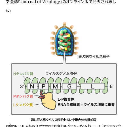
学会誌『Journal of Virology』のオンライン版で発表されまし
た。
図1.狂犬病ウイルス粒子中のLｰP複合体の模式図
図中のN,P,M,GおよびLが欠かれた四角形は、ウイルスゲノム上にコードされた５つのウ