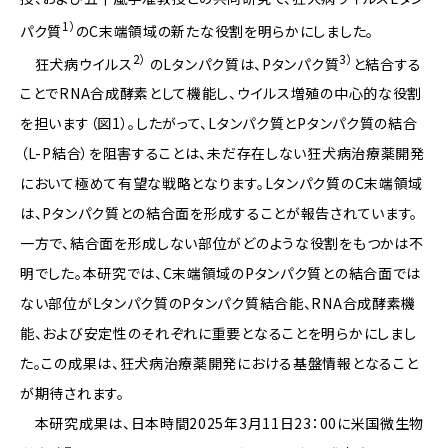
1）
パク質
のC末端領域の新たな役割を明らかにしました。
2）
3）
狂犬病ウイルス
のLタンパク質は、Pタンパク質
と結合する
ことでRNA合成酵素として機能し、ウイルス増殖の中心的な役割
を担います（図1）。したがって、Lタンパク質とPタンパク質の結合
（L-P結合）を阻害することは、未だ存在しない狂犬病治療薬開発
において極めて有望な戦略となります。Lタンパク質のC末端領域
は、Pタンパク質との結合面を形成することが報告されています。
一方で、結合面を形成しない部位がどのような役割をもつかは不
明でした。本研究では、C末端領域のPタンパク質との結合面では
ない部位がLタンパク質のPタンパク質結合能、RNA合成酵素機
能、および安定性のそれぞれに重要となることを明らかにしまし
た。この成果は、狂犬病治療薬開発における基盤情報となること
が期待されます。
本研究成果は、日本時間2025年3月11日23：00に米国微生物