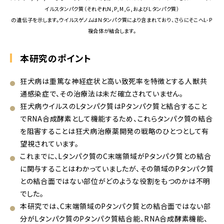
イルスタンパク質（それぞれN,P,M,G,およびLタンパク質）
の遺伝子を示します。ウイルスゲノムはNタンパク質により含まれており、さらにそこへL-P
複合体が結合します。
本研究のポイント
狂犬病は重篤な神経症状と高い致死率を特徴とする人獣共
通感染症で、その治療法は未だ確立されていません。
狂犬病ウイルスのLタンパク質はPタンパク質と結合すること
でRNA合成酵素として機能するため、これらタンパク質の結合
を阻害することは狂犬病治療薬開発の戦略のひとつとして有
望視されています。
これまでに、Lタンパク質のC末端領域がPタンパク質との結合
に関与することはわかっていましたが、その領域のPタンパク質
との結合面ではない部位がどのような役割をもつのかは不明
でした。
本研究では、C末端領域のPタンパク質との結合面ではない部
分がLタンパク質のPタンパク質結合能、RNA合成酵素機能、