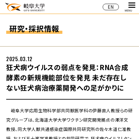
EN
MENU
研究・採択情報
2025.03.12
狂犬病ウイルスの弱点を発見：RNA合成
酵素の新規機能部位を発見 未だ存在し
ない狂犬病治療薬開発への足がかりに
岐阜大学応用生物科学部共同獣医学科の伊藤直人教授らの研
究グループは、北海道大学大学ワクチン研究開発拠点の澤洋文
教授、同大学人獣共通感染症国際共同研究所の佐々木道仁准教
授、および五十嵐学准教授との共同研究で、狂犬病ウイルスLタン