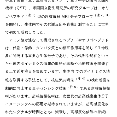
情報・量子生命研究センター、量子科学技術研究開発機構
（QST）、米国国立衛生研究所の研究グループは、オリゴペプチド
（注 1）
（注 2、3）
型の超核偏極 MRI 分子プローブ
を開発し、生体内
でその代謝反応を直接計測することに世界で初めて成功しまし
た。
アミノ酸が連なって構成されるペプチドやオリゴペプチドは、代
謝・修飾、タンパク質との相互作用等を通じて生命現象に関与す
る重要な生体分子であり、その代謝や局在といった生体内ダイナ
ミクス情報の取得が診断や治療技術を開発する上で近年注目を
集めています。生体内 でのダイナミクス情報を取得する手法とし
（注 4）
て、核磁気共鳴法
の検出感度を劇的に向上する量子センシ
（注 5）
ング技術
である超核偏極技術があります。超核偏極技術
は、次世代の超高感度生体分子イメージングへの応用が期待さ
れていますが、超高感度化されたシグナルが時間とともに減衰し、
高感度化信号の持続に影響する分子構造にも制約があることか