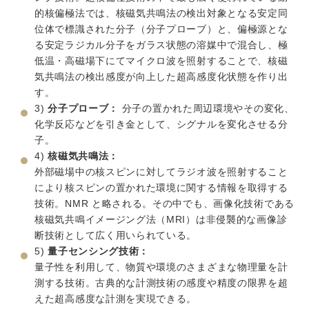
NMR と略される。その中でも、画像化技術である核磁気共
鳴イメージング法（MRI）は非侵襲的な画像診断技術として
広く用いられている。
5)
量子センシング技術：
量子性を利用して、物質や環境のさまざまな物理量を計測す
る技術。古典的な計測技術の感度や精度の限界を超えた超
高感度な計測を実現できる。
アイコンの詳細説明
独自サイト
外部リンク
ファイルリンク
LINEで送る
シェア
ポスト