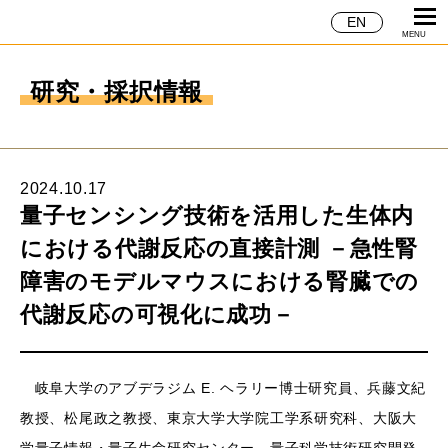
EN
MENU
研究・採択情報
2024.10.17
量子センシング技術を活用した生体内に
おける代謝反応の直接計測 －急性腎障
害のモデルマウスにおける腎臓での代謝
反応の可視化に成功－
岐阜大学のアブデラジム E. ヘラリー博士研究員、兵藤文紀教
授、松尾政之教授、東京大学大学院工学系研究科、大阪大学量子