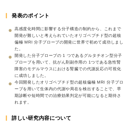
発が難しいと考えられていたオリゴペプチド型の超核偏極
MRI 分子プローブの開発に世界で初めて成功しました。
開発した分子プローブの 1 つであるグルタチオン型分子プ
ローブを用いて、抗がん剤副作用の 1つである急性腎障害の
モデルマウスにおける腎臓での代謝反応の可視化に成功し
ました。
今回開発したオリゴペプチド型の超核偏極 MRI 分子プロー
ブを用いて生体内の代謝や局在を検出することで、早期診断
や短時間での治療効果判定が可能になると期待されます。
詳しい研究内容について
量子センシング技術を活用した生体内における代謝反応の直
接計測
－急性腎障害のモデルマウスにおける腎臓での代謝反応
の可視化に成功－