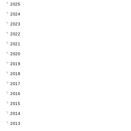
2017
2016
2015
2014
2013
学長室へようこそ
岐大を知る
～ぎだい広報～
吉田和弘学長のメッセー
岐阜大学の広報誌や刊行
ジなどをお読みいただけ
物、動画やロゴデータな