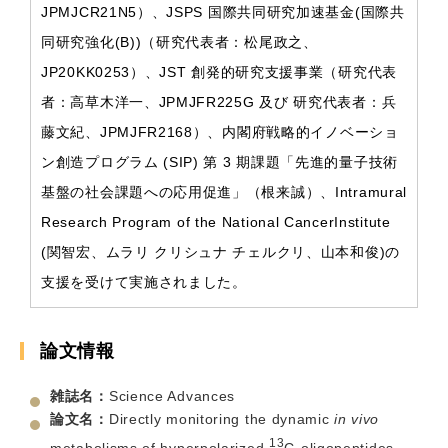
Program of the National CancerInstitute (関智宏、
ムラリ クリシュナ チェルクリ、山本和俊)の支援を受けて実
施されました。
論文情報
雑誌名：
Science Advances
論文名：
Directly monitoring the dynamic
in vivo
13
metabolisms of hyperpolarized
C-oligopeptides
著 者：
Yohei Kondo, Yutaro Saito, Tomohiro Seki,
Yoichi Takakusagi, Norikazu Koyasu,Keita Saito,
Jumpei Morimoto, Hiroshi Nonaka, Koichiro
Miyanishi, Wataru Mizukami, Makoto Negoro,
Abdelazim E. Elhelaly, Fuminori Hyodo, Masayuki
Matsuo,Natarajan Raju, Rolf E. Swenson, Murali C.
Krishna, Kazutoshi Yamamoto, Shinsuke Sando*
DOI：
10.1126/sciadv.adp2533
論文公開ＵＲＬ：