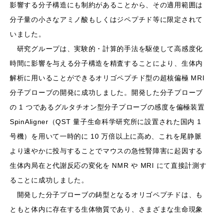
ら、その適用範囲は分子量の小さなアミノ酸もしくはジペプチド
等に限定されていました。
研究グループは、実験的・計算的手法を駆使して高感度化時間
に影響を与える分子構造を精査することにより、生体内解析に用
いることができるオリゴペプチド型の超核偏極 MRI 分子プローブ
の開発に成功しました。開発した分子プローブの 1 つであるグル
タチオン型分子プローブの感度を偏極装置 SpinAligner（QST
量子生命科学研究所に設置された国内 1 号機）を用いて一時的
に 10 万倍以上に高め、これを尾静脈より速やかに投与すること
でマウスの急性腎障害に起因する生体内局在と代謝反応の変化
を NMR や MRI にて直接計測することに成功しました。
開発した分子プローブの鋳型となるオリゴペプチドは、もともと
体内に存在する生体物質であり、さまざまな生命現象に関わって
いることから、今後、関連する代謝反応や疾患の非侵襲的な画像
診断法として応用されることが期待されます。