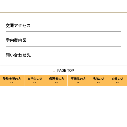
このサイトについて
教員・職員募集案内
名古屋大学
Copyright © Gifu University. All Rights Reserved.
PAGE TOP
受験希望の方
在学生の方
保護者の方
卒業生の方
地域の方
企業の方
へ
へ
へ
へ
へ
へ