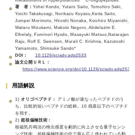
https://www.science.org/doi/10.1126/sciadv.adp25
用語解説
1)
オリゴペプチド：
アミノ酸が連なったペプチドのうち、比較
的短いペプチドの総称。10 残基以下のペプチドを指す。
2)
超核偏極技術：
核磁気共鳴法の検出感度を劇的に向上させる量子センシン
グ技術。超核偏極技術の中で最も広く使われている動的核偏
極法では、核磁気共鳴法の検出対象となる安定同位体で標
識された分子（分子プローブ）と、偏極源となる安定ラジカル
分子をガラス状態の溶媒中で混合し、極低温・高磁場下にて
マイクロ波を照射することで、核磁気共鳴法の検出感度が向
上した超高感度化状態を作り出す。
3)
分子プローブ：
分子の置かれた周辺環境やその変化、化
学反応などを引き金として、シグナルを変化させる分子。
4)
核磁気共鳴法：
外部磁場中の核スピンに対してラジオ波を照射することによ
り核スピンの置かれた環境に関する情報を取得する技術。