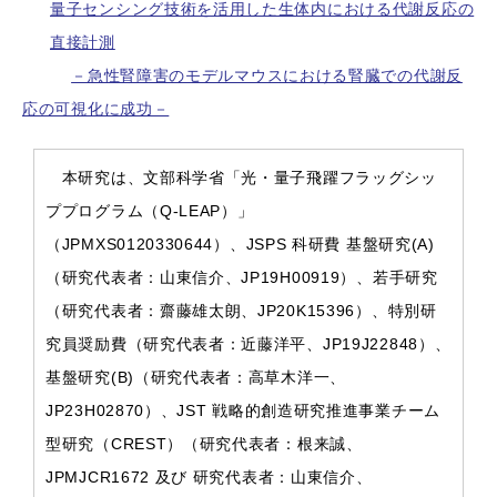
本研究は、文部科学省「光・量子飛躍フラッグシッププロ
グラム（Q-LEAP）」（JPMXS0120330644）、JSPS 科研費
基盤研究(A)（研究代表者：山東信介、JP19H00919）、若
手研究（研究代表者：齋藤雄太朗、JP20K15396）、特別研
究員奨励費（研究代表者：近藤洋平、JP19J22848）、基盤
研究(B)（研究代表者：高草木洋一、JP23H02870）、JST
戦略的創造研究推進事業チーム型研究（CREST）（研究代
表者：根来誠、JPMJCR1672 及び 研究代表者：山東信介、
JPMJCR21N5）、JSPS 国際共同研究加速基金(国際共同
研究強化(B))（研究代表者：松尾政之、JP20KK0253）、
JST 創発的研究支援事業（研究代表者：高草木洋一、
JPMJFR225G 及び 研究代表者：兵藤文紀、
JPMJFR2168）、内閣府戦略的イノベーション創造プログ
ラム (SIP) 第 3 期課題「先進的量子技術基盤の社会課題
への応用促進」（根来誠）、Intramural Research