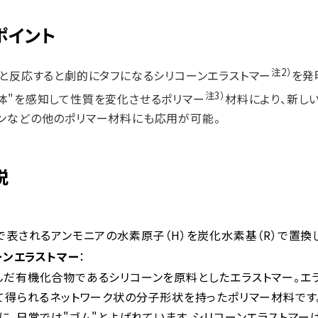
ポイント
注2）
₂と反応すると劇的にタフになるシリコーンエラストマー
を発
注3）
体"を感知して性質を変化させるポリマー
材料により、新し
ンなどの他のポリマー材料にも応用が可能。
説
で表されるアンモニアの水素原子（H）を炭化水素基（R）で置換し
ーンエラストマー
：
んだ有機化合物であるシリコーンを原料としたエラストマー。エ
して得られるネットワーク状の分子形状を持ったポリマー材料で
に、日常では"ゴム"とよばれています。シリコーンエラストマー