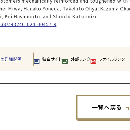
astomers mechanically reinforced and toughened with 
hei Miwa, Hanako Yoneda, Takehito Ohya, Kazuma Okad
, Kei Hashimoto, and Shoichi Kutsumizu
038/s43246-024-00457-9
ンの詳細説明
独自サイト
外部リンク
ファイルリンク
一覧へ戻る