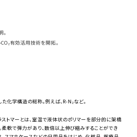
明。
いCO₂有効活用技術を開拓。
た化学構造の総称。例えば、R-N₂など。
ラストマーとは、室温で液体状のポリマーを部分的に架橋
す。柔軟で弾力があり、数倍以上伸び縮みすることができ
は、スマホケースなどの日用品をはじめ、化粧品、医療品、