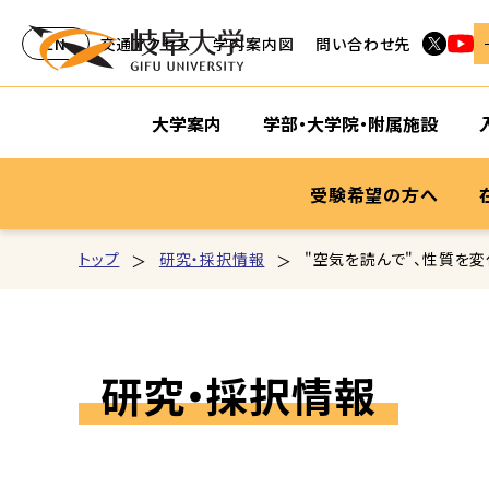
EN
交通アクセス
学内案内図
問い合わせ先
大学案内
学部・大学院・附属施設
受験希望の方へ
トップ
研究・採択情報
"空気を読んで"、性質を
研究・採択情報