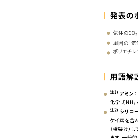
発表の
気体のCO
周囲の"気
ポリエチレ
用語解
注1)
アミン
：
化学式NH₃
注2)
シリコ
ケイ素を含
（橋架け）
ます。一般的