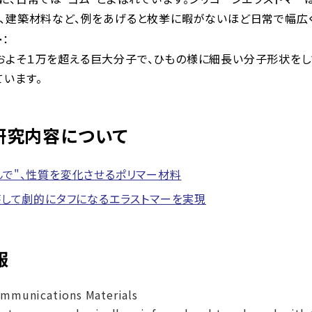
電、建築材料など、例をあげると枚挙に暇がないほど日常で幅広
ー
：
およそ１万を超える巨大分子で、ひもの様に細長い分子形状をし
います。
研究内容について
んで"、性質を変化させるポリマー材料
して劇的にタフになるエラストマーを実現
報
mmunications Materials