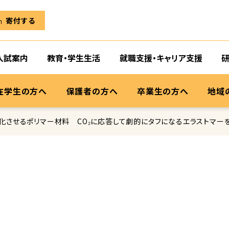
寄付する
入試案内
教育・学生生活
就職支援・キャリア支援
在学生の方へ
保護者の方へ
卒業生の方へ
地域
変化させるポリマー材料 CO₂に応答して劇的にタフになるエラストマー