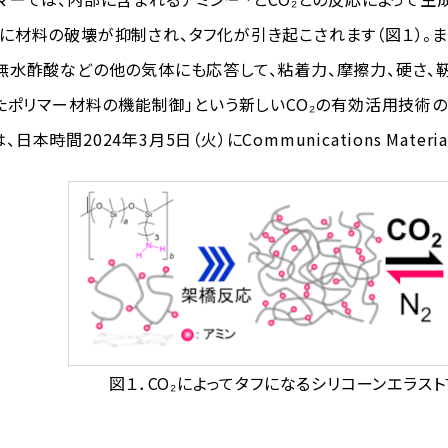
に材料の破壊が抑制され、タフ化が引き起こされます（図１）。
無水酢酸などの他の気体にも応答して、粘着力、摩擦力、硬さ、靭
したポリマー材料の機能制御」という新しいCO₂の有効活用技術
本時間2024年3月5日（火）にCommunications Mate
図１．CO₂によってタフになるシリコーンエラ