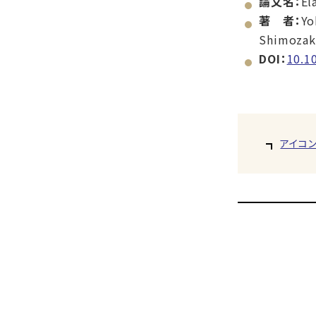
論文名：
El
著 者：
Yo
Shimozaki
DOI：
10.1
アイコ