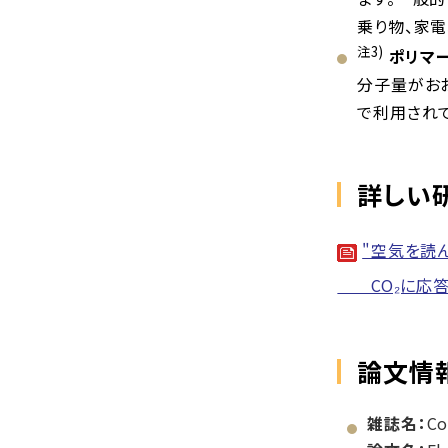
乗り物、家
注3)
ポリマ
分子量がお
で利用されて
詳しい
"空気を読
CO₂に応答
論文情
雑誌名：
Co