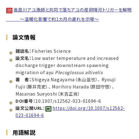
長良川アユ漁師と共同で落ちアユの産卵降河トリガーを解明
～温暖化影響で約1カ月の遅れを示唆～
論文情報
雑誌名：
Fisheries Science
論文名：
Low water temperature and increased
discharge trigger downstream spawning
migration of ayu
Plecoglossus altivelis
著 者：
Shigeya Nagayama（永山滋也）、 Ryouji
Fujii（藤井亮吏）、 Morihiro Harada（原田守啓）、
Masanao Sueyoshi（末吉正尚）
DOI番号：
10.1007/s12562-023-01694-6
論文公開URL：
https://doi.org/10.1007/s12562-
023-01694-6
用語解説