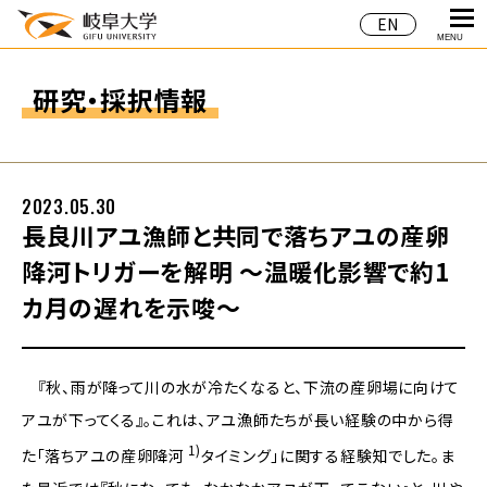
EN
MENU
研究・採択情報
2023.05.30
長良川アユ漁師と共同で落ちアユの産卵
降河トリガーを解明 ～温暖化影響で約1
カ月の遅れを示唆～
『秋、雨が降って川の水が冷たくなると、下流の産卵場に向けて
アユが下ってくる』。これは、アユ漁師たちが長い経験の中から得
1)
た「落ちアユの産卵降河
タイミング」に関する経験知でした。ま