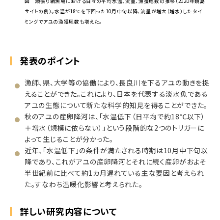
図 瀬張り網漁場における日々の平均水温、流量、漁獲尾数の推移（2020年鏡島
サイトの例）。水温が18℃を下回った10月中旬以降、流量が増大（増水）したタイ
ミングでアユの漁獲尾数も増えた。
発表のポイント
漁師、県、大学等の協働により、長良川を下るアユの動きを捉
えることができた。これにより、日本を代表する淡水魚である
アユの生態について新たな科学的知見を得ることができた。
秋のアユの産卵降河は、「水温低下（日平均で約18℃以下）
＋増水（規模に依らない）」という段階的な2つのトリガーに
よって生じることが分かった。
近年、「水温低下」の条件が満たされる時期は10月中下旬以
降であり、これがアユの産卵降河とそれに続く産卵がおよそ
半世紀前に比べて約1カ月遅れている主な要因と考えられ
た。すなわち温暖化影響と考えられた。
詳しい研究内容について