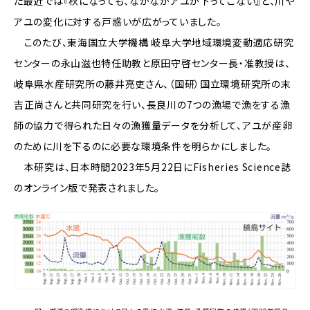
た最近では『秋になっても、なかなかアユが下ってこない』と、川や
アユの変化に対する戸惑いが広がっていました。
このたび、東海国立大学機構 岐阜大学地域環境変動適応研究
センターの永山滋也特任助教と原田守啓センター長・准教授は、
岐阜県水産研究所の藤井亮吏さん、（国研）国立環境研究所の末
吉正尚さんと共同研究を行い、長良川の7つの漁場で漁をする漁
師の協力で得られた日々の漁獲量データを分析して、アユが産卵
のために川を下るのに必要な環境条件を明らかにしました。
本研究は、日本時間2023年5月22日にFisheries Science誌
のオンライン版で発表されました。