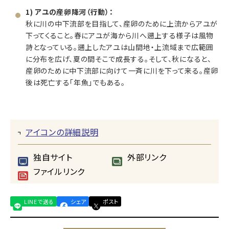
1) アユの産卵降河（行動）：
秋に川の中下流部を目指して、産卵のために上流からアユが
下ってくること。春にアユが海から川へ遡上する様子は風物
詩となっている。遡上したアユは山間地・上流域まで広範囲
に分布を広げ、夏の間そこで成長する。そして、秋になると、
産卵のために中下流部に向けて一斉に川を下って来る。産卵
後は死亡する「年魚」でもある。
アイコンの詳細説明
独自サイト
外部リンク
ファイルリンク
LINEで送る
シェア
ポスト