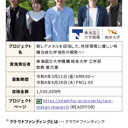
プロジェクト
脱レアメタルを目指した、地球環境に優しい有
名
機合成化学技術の開発へ！
東海国立大学機構 岐阜大学 工学部
実施責任者
助教 崔允寛
令和4年3月11日（金）AM9:00～
募集期間
令和4年4月28日（木）PM11:00
目標金額
1,500,000円
プロジェクト
https://readyfor.jp/projects/rare-
ページ
metal-research
（READYFOR）
※
クラウドファンディングとは
・・・クラウドファンディング