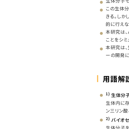
生体分子モ
この生体分
きる。しか
的に行えな
本研究は、
ことをシミ
本研究は、
ーの開発に
用語解
1)
生体分
生体内に存
ン三リン酸
2)
バイオ
生体分子を