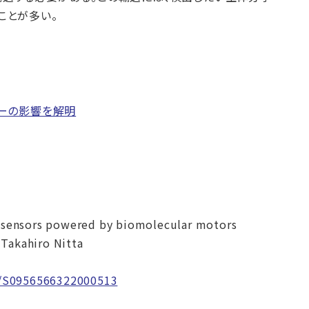
ことが多い。
ーの影響を解明
biosensors powered by biomolecular motors
 Takahiro Nitta
ii/S0956566322000513