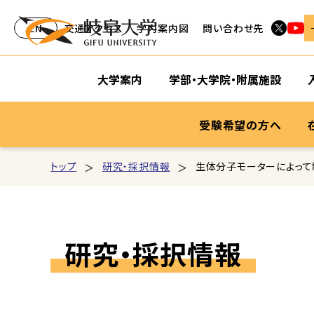
EN
交通アクセス
学内案内図
問い合わせ先
大学案内
学部・大学院・附属施設
受験希望の方へ
トップ
研究・採択情報
生体分子モーターによっ
研究・採択情報