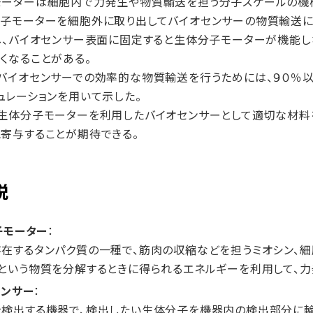
ーターは細胞内で力発生や物質輸送を担う分子スケールの機
子モーターを細胞外に取り出してバイオセンサーの物質輸送に
し、バイオセンサー表面に固定すると生体分子モーターが機能し
くなることがある。
バイオセンサーでの効率的な物質輸送を行うためには、９０％
ュレーションを用いて示した。
生体分子モーターを利用したバイオセンサーとして適切な材料
寄与することが期待できる。
説
子モーター
：
在するタンパク質の一種で、筋肉の収縮などを担うミオシン、
という物質を分解するときに得られるエネルギーを利用して、力
センサー
：
検出する機器で、検出したい生体分子を機器内の検出部分に輸