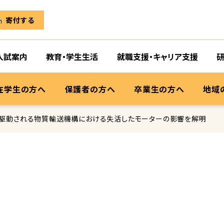
寄付する
入試案内
教育・学生生活
就職支援・キャリア支援
在学生の方へ
保護者の方へ
卒業生の方へ
地域
て駆動される物質輸送機構における失活したモーターの影響を解明