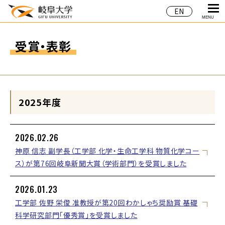
EN
MENU
受賞・表彰
2025年度
2026.02.26
神原 信志 副学長（工学部 化学・生命工学科 物質化学コー
ス）が第76回岐阜新聞大賞（学術部門）を受賞しました
2026.01.23
工学部 佐野 栄俊 准教授が第20回わかしゃち奨励賞 基礎
科学研究部門「優秀賞」を受賞しました