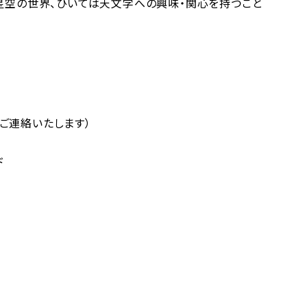
星空の世界、ひいては天文学への興味・関心を持つこと
ご連絡いたします
）
ド
。