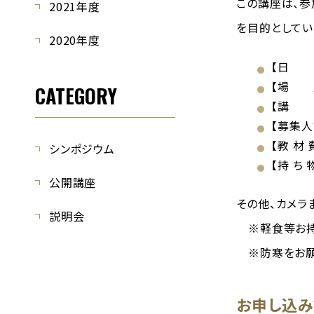
この講座は、参
2021年度
を目的としてい
2020年度
【日 時
【場 
CATEGORY
【講 
【募集人
【教 材
シンポジウム
【持 ち
公開講座
その他、カメラ
説明会
※軽食等お持
※防寒をお願
お申し込