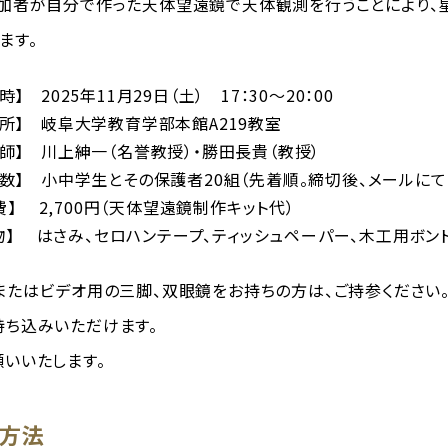
加者が自分で作った天体望遠鏡で天体観測を行うことにより、
ます。
】 2025年11月29日（土） 17：30～20：00
所】 岐阜大学教育学部本館A219教室
師】 川上紳一（名誉教授）・勝田長貴（教授）
数】 小中学生とその保護者20組（先着順。
締切後、メールにて
 費】 2,700円（天体望遠鏡制作キット代）
 物】 はさみ、セロハンテープ、ティッシュペーパー、木工用ボン
またはビデオ用の三脚、双眼鏡をお持ちの方は、ご持参ください
ち込みいただけます。
いいたします。
み方法