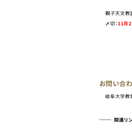
親子天文教室
〆切：
11月2
お問い合
岐阜大学
関連リ