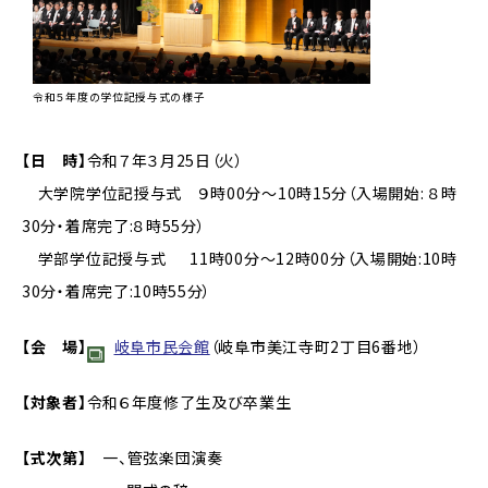
令和５年度の学位記授与式の様子
【日 時】
令和７年３月25日（火）
大学院学位記授与式 ９時00分～10時15分（入場開始: ８時
30分・着席完了:８時55分）
学部学位記授与式 11時00分～12時00分（入場開始:10時
30分・着席完了:10時55分）
【会 場】
岐阜市民会館
（岐阜市美江寺町2丁目6番地）
【対象者】
令和６年度修了生及び卒業生
【式次第】
一、管弦楽団演奏