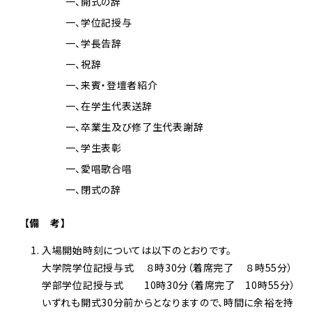
一、開式の辞
一、学位記授与
一、学長告辞
一、祝辞
一、来賓・登壇者紹介
一、在学生代表送辞
一、卒業生及び修了生代表謝辞
一、学生表彰
一、愛唱歌合唱
一、閉式の辞
【備 考】
入場開始時刻については以下のとおりです。
大学院学位記授与式 ８時30分（着席完了 ８時55分）
学部学位記授与式 10時30分（着席完了 10時55分）
いずれも開式30分前からとなりますので、時間に余裕を持