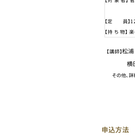
【対 象 者】
【定 員】1
【持 ち 物】
松浦
【講師】
横
その他、詳細
申込方法