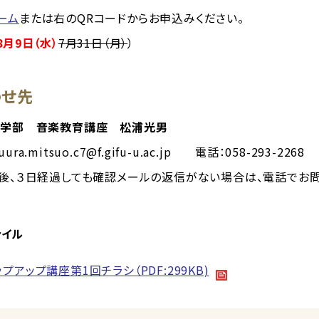
ーム
または右のQRコードからお申込みください。
月9日（水）
7月31日（月）
）
わせ先
育学部 音楽教育講座 松浦光男
suura.mitsuo.c7@f.gifu-u.ac.jp 電話：058-293-2268
後、３日経過しても確認メールの返信がない場合は、電話でお問
ァイル
プアップ講座第1回チラシ（PDF:299KB)