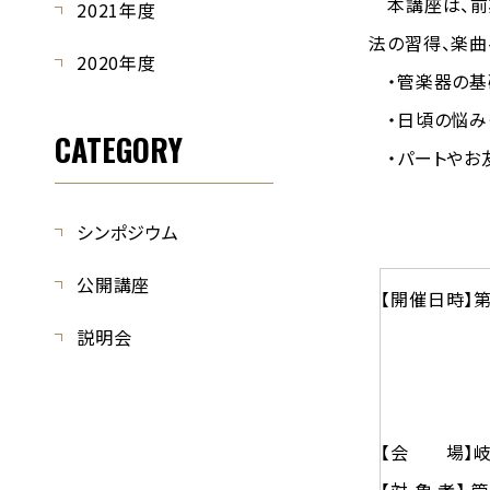
本講座は、前
2021年度
法の習得、楽曲
2020年度
・管楽器の基
・日頃の悩み
CATEGORY
・パートやお友
シンポジウム
公開講座
【開催日時】第１
説明会
(①13:00 
1枠30分
第２回:
【会 場】岐阜