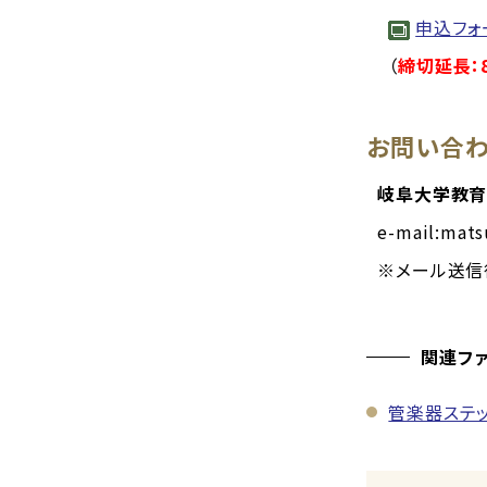
申込フォ
（
締切延長：8
お問い合
岐阜大学教
e-mail:mat
※メール送信
関連フ
管楽器ステッ