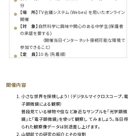
分
【場 所】
TV会議システム（Webex）を用いたオンライン
開催
【対 象】
自然科学に興味や関心のある中学生(保護者
の承諾を要する)
（開催当日インターネット接続可能な環境で
参加できること）
【定 員】
1０名（先着順）
開催内容
小さな世界を探検しよう！（デジタルマイクロスコープ、電
子顕微鏡による観察）
普段見ている植物や虫など身近なサンプルを「光学顕微
鏡」と「電子顕微鏡」を使って観察し てみましょう。当日得
られた観察像データは別途差し上げます。
山間部での研究の紹介とその役割