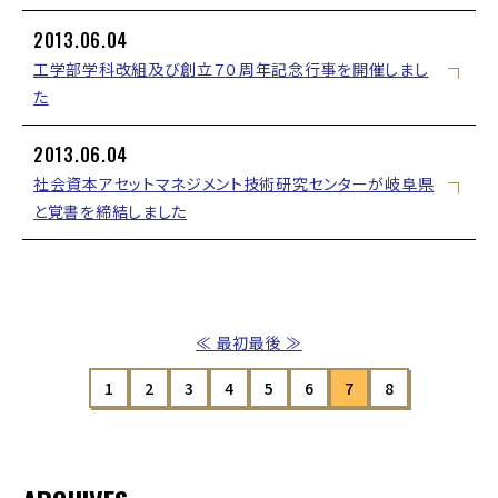
2013.06.04
工学部学科改組及び創立７０周年記念行事を開催しまし
た
2013.06.04
社会資本アセットマネジメント技術研究センターが岐阜県
と覚書を締結しました
≪ 最初
最後 ≫
1
2
3
4
5
6
7
8