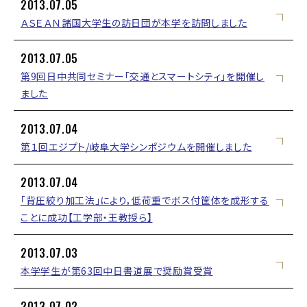
2013.07.05
ＡＳＥＡＮ諸国大学生の訪日団が本学を訪問しました
2013.07.05
第9回日中共同セミナー「交通とスマートシティ」を開催し
ました
2013.07.04
第１回エジプト/岐阜大学シンポジウムを開催しました
2013.07.04
「背圧絞り加工法」により，低荷重でボス付筐体を成形する
ことに成功【工学部・王教授ら】
2013.07.03
本学学生が第63回中日書道展で奨励賞受賞
2013.07.02