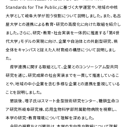
Standards for The Public」に基づく大学運営や、地域の中核
大学として岐阜大学が担う役割について説明しました。また、名古
屋大学との連携による教育・研究の高度化に向けた取組を紹介し
ました。さらに、研究・教育・社会実装を一体的に推進する「第4世
代大学」モデルの実現に向け、企業や自治体との共創型研究、県
全体をキャンパスと捉えた人材育成の構想について説明しまし
た。
産学連携に関する取組として、企業とのコンソーシアム型共同
研究を通じ、研究成果の社会実装までを一貫して推進しているこ
とや、地域の中小企業を含む多様な企業との連携を重視している
ことを説明しました。
懇談後、増子氏はスマート金型技術研究センター、糖鎖生命コ
ア研究所岐阜研究棟、応用生物科学部附属動物病院を視察し、
本学の研究・教育環境について理解を深めました。
今回の視察および懇談は、本学の方向性や取組について理解