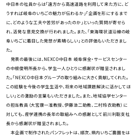
中日本の社員からは「遠方から高速道路を利用して来た方に、ど
うすれば岐阜のいちごの魅力が伝わるか」「企画を形にするまで
に、どのような工夫や苦労があったのか」といった質問が寄せら
れ、活発な意見交換が行われました。また、「東海環状道沿線の岐
阜いちごに着目した発想が素晴らしい」との評価もいただきまし
た。
発表の最後には、NEXCO中日本 岐阜保全・サービスセンター
の中根俊明所長から、学生一人ひとりに感謝状が贈呈されまし
た。「NEXCO中日本グループの取り組みに大きく貢献してくれた。
この経験を今後の学生生活や、将来の地域課題解決に活かしてほ
しい」との激励の言葉もいただきました。また、地域協学センター
の担当教員（大宮康一准教授、伊藤浩二助教、二村玲衣助教）に
対しても、産学連携の長年の取組みへの感謝として前川利聡支社
長から感謝状が贈呈されました。
本企画で制作されたパンフレットは、順次、県内いちご農園をは