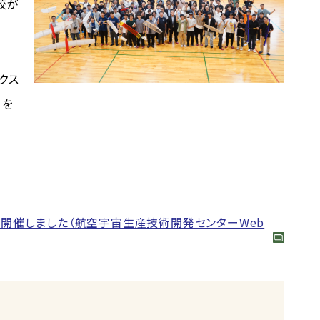
校が
クス
」を
を開催しました（航空宇宙生産技術開発センターWeb