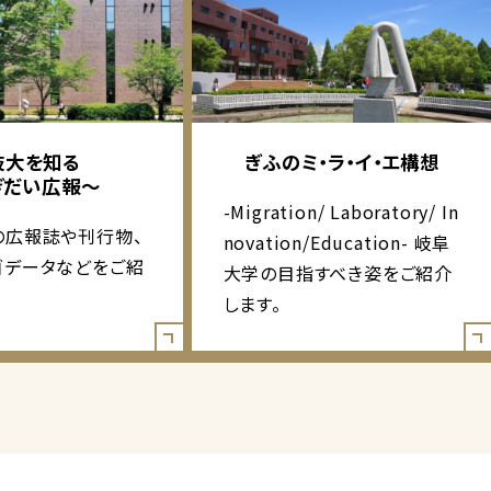
岐大を知る
ぎふのミ・ラ・イ・エ構想
ぎだい広報～
-Migration/ Laboratory/ In
の広報誌や刊行物、
novation/Education- 岐阜
ゴデータなどをご紹
大学の目指すべき姿をご紹介
します。