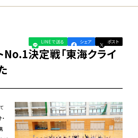
LINEで送る
シェア
ポスト
No.1決定戦「東海クライ
た
て
計・
携