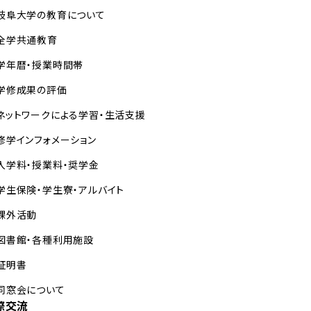
岐阜大学の教育について
全学共通教育
学年暦・授業時間帯
学修成果の評価
ネットワークによる学習・生活支援
修学インフォメーション
入学料・授業料・奨学金
学生保険・学生寮・アルバイト
課外活動
図書館・各種利用施設
証明書
同窓会について
際交流