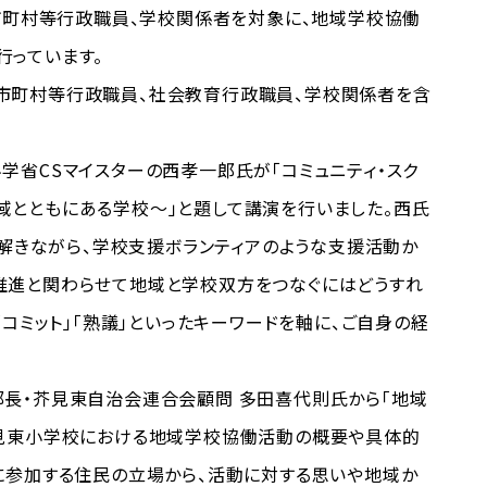
市町村等行政職員、学校関係者を対象に、地域学校協働
っています。
市町村等行政職員、社会教育行政職員、学校関係者を含
省CSマイスターの西孝一郎氏が「コミュニティ・スク
とともにある学校～」と題して講演を行いました。西氏
み解きながら、学校支援ボランティアのような支援活動か
推進と関わらせて地域と学校双方をつなぐにはどうすれ
コミット」「熟議」といったキーワードを軸に、ご自身の経
長・芥見東自治会連合会顧問 多田喜代則氏から「地域
芥見東小学校における地域学校協働活動の概要や具体的
に参加する住民の立場から、活動に対する思いや地域か