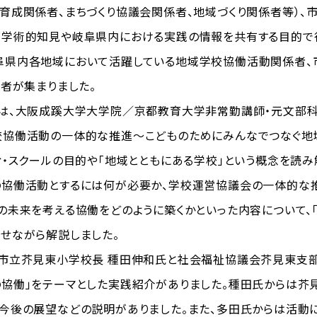
育成関係者、まちづくり協議会関係者、地域づくり関係者等）、
る学術的知見や岐阜県内における実践の情報を共有する目的で行
県内各地域において活躍している地域学校協働活動関係者、
加者が集まりました。
、大阪成蹊大学大学院／京都教育大学非常勤講師・元文部科学
校協働活動の一体的な推進～こどものためにみんなでつなぐ地域
ィ・スクールの目的や「地域とともにある学校」という概念を読
の協働活動とするには何が必要か、学校運営協議会の一体的な
の未来を考える協働をどのように築くかといった内容について、「
せながら解説しました。
市立芥見東小学校長 種田伸和氏と社会福祉協議会芥見東支部
の協働」をテーマとした実践紹介がありました。種田氏からは
今後の展望などの説明がありました。また、多田氏からは活動