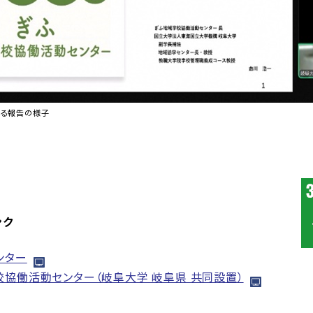
よる報告の様子
ンク
ンター
校協働活動センター（岐阜大学 岐阜県 共同設置）