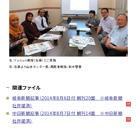
左：Ｙｕｎｕｓ教授（左奥）とご家族
右：左奥より山本センター長，西尾准教授，鈴木理事
関連ファイル
岐阜新聞記事（2014年8月6日付 朝刊20面 ※岐阜新聞
社許諾済）
中日新聞記事（2014年8月7日付 朝刊14面 ※中日新聞
社許諾済）