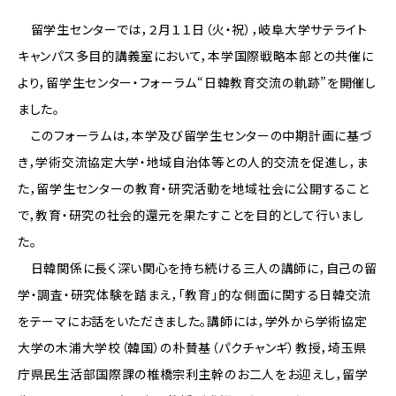
留学生センターでは，２月１１日（火・祝），岐阜大学サテライト
キャンパス多目的講義室において，本学国際戦略本部との共催に
より，留学生センター・フォーラム“日韓教育交流の軌跡”を開催し
ました。
このフォーラムは，本学及び留学生センターの中期計画に基づ
き，学術交流協定大学・地域自治体等との人的交流を促進し，ま
た，留学生センターの教育・研究活動を地域社会に公開すること
で，教育・研究の社会的還元を果たすことを目的として行いまし
た。
日韓関係に長く深い関心を持ち続ける三人の講師に，自己の留
学・調査・研究体験を踏まえ，「教育」的な側面に関する日韓交流
をテーマにお話をいただきました。講師には，学外から学術協定
大学の木浦大学校（韓国）の朴賛基（パクチャンギ）教授，埼玉県
庁県民生活部国際課の椎橋宗利主幹のお二人をお迎えし，留学