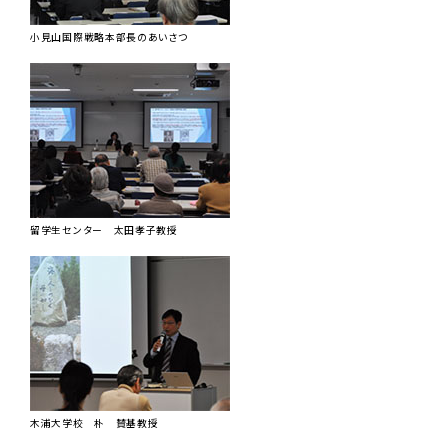
小見山国際戦略本部長のあいさつ
留学生センター 太田孝子教授
木浦大学校 朴 賛基教授