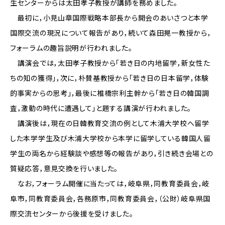
生センターからは太田孝子教授が講師を務めました。
最初に，小見山章国際戦略本部長から開会のあいさつと本学
国際交流の現況について報告があり，続いて森田晃一教授から，
フォーラムの趣旨説明が行われました。
講演会では，太田孝子教授から「若き日の内地留学，新女性た
ちの知の獲得」，次に，朴賛基教授から「若き日の日本留学，体験
的事実からの思考」，最後に椎橋宗利主幹から「若き日の韓国調
査，激動の時代に遭遇して」と題する講演が行われました。
講演後は，現在の日韓教育交流の例として木浦大学校へ留学
した本学学生及び木浦大学校から本学に留学している韓国人留
学生の両名から経験談や感想等の報告があり，引き続き会場との
質疑応答，意見交換を行いました。
なお，フォーラム開催に当たっては，岐阜県，同教育委員会，岐
阜市，同教育委員会，各務原市，同教育委員会，（公財）岐阜県国
際交流センターから後援を受けました。